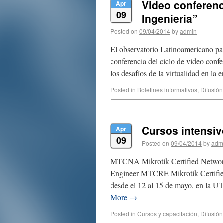
Video conferenci
Apr
09
Ingenieria”
Posted on
09/04/2014
by
admin
El observatorio Latinoamericano pa
conferencia del ciclo de video conf
los desafíos de la virtualidad en la
Posted in
Boletines informativos
,
Difusión
Cursos intensiv
Apr
09
Posted on
09/04/2014
by
adm
MTCNA Mikrotik Certified Network
Engineer MTCRE Mikrotik Certifie
desde el 12 al 15 de mayo, en la U
More
→
Posted in
Cursos y capacitación
,
Difusión