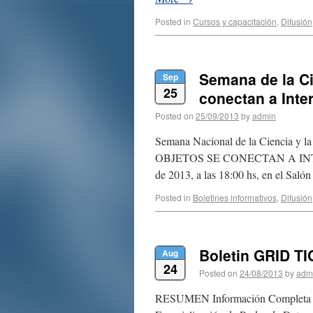
Posted in
Cursos y capacitación
,
Difusión
Semana de la Ci
Sep
25
conectan a Inte
Posted on
25/09/2013
by
admin
Semana Nacional de la Ciencia y la
OBJETOS SE CONECTAN A INTERNET:
de 2013, a las 18:00 hs, en el Sal
Posted in
Boletines informativos
,
Difusión
Boletin GRID T
Aug
24
Posted on
24/08/2013
by
adm
RESUMEN Información Completa (