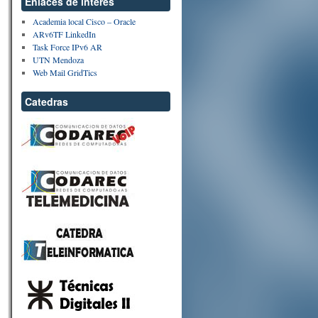
Enlaces de interes
Academia local Cisco – Oracle
ARv6TF LinkedIn
Task Force IPv6 AR
UTN Mendoza
Web Mail GridTics
Catedras