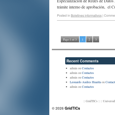
Especialización de Redes de Datos A
trámite interno de aprobación, el
Posted in
Boletines informativos
|
Commen
Page 1 of 3
1
2
3
Recent Comments
admin
on
Contactos
admin
on
Contactos
admin
on
Contactos
Leonardo Andres Huarita
on
Contact
admin
on
Contactos
:: GridTICs :: :: Univer
© 2026
GridTICs