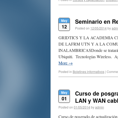
Seminario en R
May
12
Posted on
12/05/2014
by
adm
GRIDTICS Y LA ACADEMIA 
DE LAFRM UTN Y A LA COM
INALAMBRICASDonde se tratarán l
Ubiquiti. Tecnologías Wireless. 
More
→
Posted in
Boletines informativos
|
Commen
Curso de posgra
May
01
LAN y WAN cabl
Posted on
01/05/2014
by
admin
Curso de posgrado de actualizació