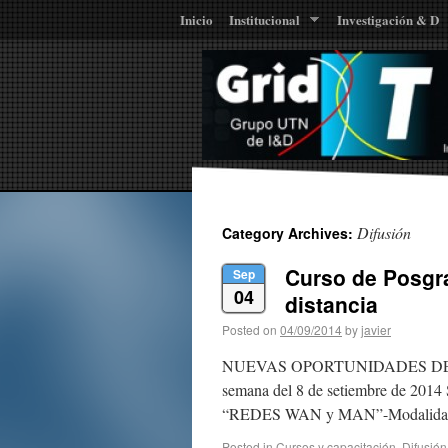
Inicio
Institucional
Investigación & D
Difusión
Category Archives:
Curso de Posgr
Sep
04
distancia
Posted on
04/09/2014
by
javier
NUEVAS OPORTUNIDADES DE 
semana del 8 de setiembre de 2014 S
“REDES WAN y MAN”-Modalidad a 
Posted in
Cursos y capacitación
,
Difusión