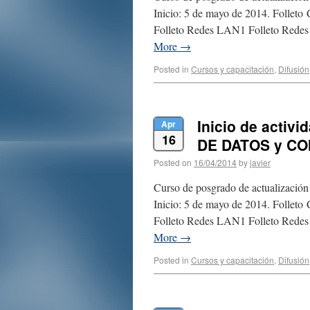
Inicio: 5 de mayo de 2014. Follet
Folleto Redes LAN1 Folleto Redes
More
→
Posted in
Cursos y capacitación
,
Difusión
Inicio de activ
Apr
16
DE DATOS y C
Posted on
16/04/2014
by
javier
Curso de posgrado de actualizació
Inicio: 5 de mayo de 2014. Follet
Folleto Redes LAN1 Folleto Redes
More
→
Posted in
Cursos y capacitación
,
Difusión