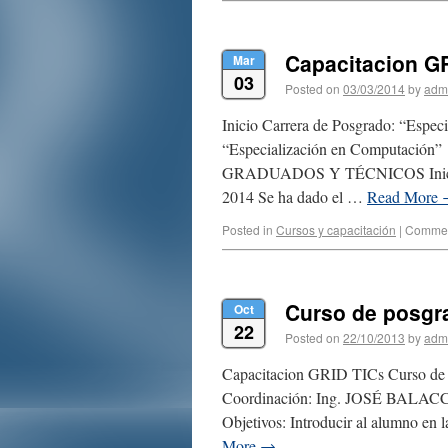
Capacitacion G
Mar
03
Posted on
03/03/2014
by
adm
Inicio Carrera de Posgrado: “Espec
“Especialización en Comput
GRADUADOS Y TÉCNICOS Inicio: 
2014 Se ha dado el …
Read More
Posted in
Cursos y capacitación
|
Commen
Curso de posgra
Oct
22
Posted on
22/10/2013
by
adm
Capacitacion GRID TICs Curso de
Coordinación: Ing. JOSÉ BALACCO
Objetivos: Introducir al alumno en 
More
→