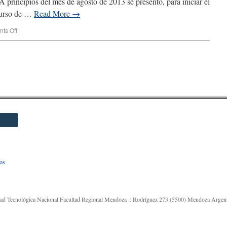
 principios del mes de agosto de 2013 se presentó, para iniciar el
 Curso de …
Read More
→
ts Off
os
sidad Tecnológica Nacional Facultad Regional Mendoza :: Rodríguez 273 (5500) Mendoza Argen