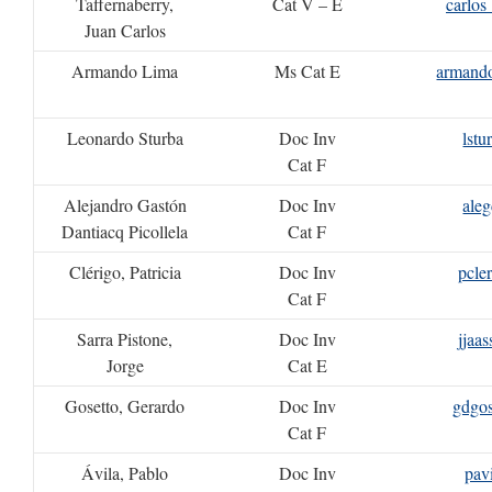
Taffernaberry,
Cat V – E
carlos
Juan Carlos
Armando Lima
Ms Cat E
armand
Leonardo Sturba
Doc Inv
lstu
Cat F
Alejandro Gastón
Doc Inv
ale
Dantiacq Picollela
Cat F
Clérigo, Patricia
Doc Inv
pcle
Cat F
Sarra Pistone,
Doc Inv
jjaa
Jorge
Cat E
Gosetto, Gerardo
Doc Inv
gdgos
Cat F
Ávila, Pablo
Doc Inv
pav