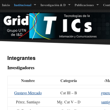
Inicio
Institucional
Investigación & D
Publicaciones
Cont
Integrantes
Investigadores
Nombre
Categoría
-Ma
Gustavo Mercado
Cat III – B
gmer
Pérez, Santiago
Mg. Cat V – D
santi