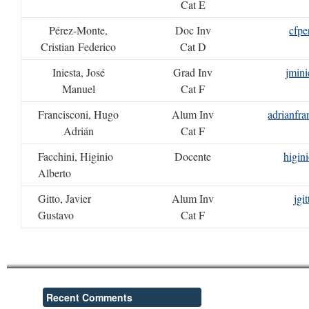
Cat E
Pérez-Monte,
Doc Inv
cfpe
Cristian Federico
Cat D
Iniesta, José
Grad Inv
jmini
Manuel
Cat F
Francisconi, Hugo
Alum Inv
adrianfra
Adrián
Cat F
Facchini, Higinio
Docente
higin
Alberto
Gitto, Javier
Alum Inv
jgit
Gustavo
Cat F
Recent Comments