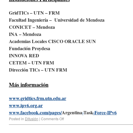
GridTICs – UTN – FRM
Facultad Ingeniería – Universidad de Mendoza
CONICET – Mendoza
INA – Mendoza
Academias Locales CISCO ORACLE SUN
Fundación Proydesa
INNOVA RED
CETEM – UTN FRM
Dirección TICs – UTN FRM
Más información
www.gridtics.frm.utn.edu.ar
www.ipv6.org.ar
www
.
facebook
.
com
/
pages
/
Argenti
na
-
Task
-
Force
-
IPv
6
Posted in
Difusión
|
Comments Off