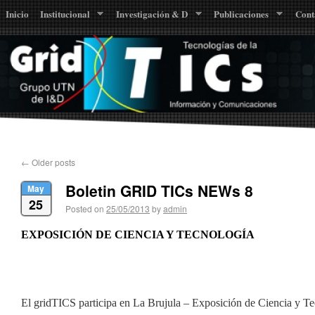
Inicio
Institucional
Investigación & D
Publicaciones
Cont
←
Older posts
Boletin GRID TICs NEWs 8
May
25
Posted on
25/05/2013
by
admin
EXPOSICIÓN DE CIENCIA Y TECNOLOGÍA
El gridTICS participa en La Brujula – Exposición de Ciencia y 